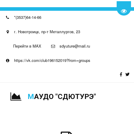
Пере
*(3537)64-14-66
г. Новотроицк, пр-т Металлургов, 23
Перейти в MAX
sdyuture@mail.ru
https://vk.com/club196152019?from=groups
М
АУДО "СДЮТУРЭ"