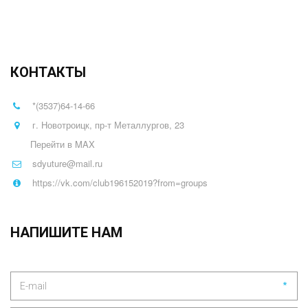
КОНТАКТЫ
*(3537)64-14-66
г. Новотроицк, пр-т Металлургов, 23
Перейти в MAX
sdyuture@mail.ru
https://vk.com/club196152019?from=groups
НАПИШИТЕ НАМ
*