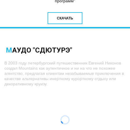
программ"
СКАЧАТЬ
М
АУДО "СДЮТУРЭ"
В 2003 году петербургский путешественник Евгений Никонов
создал Mountains как аутентичное и ни на что не похожее
агентство, предлагая клиентам незабываемые приключения в
качестве альтернативы инертному курортному отдыху или
декоративному круизу.