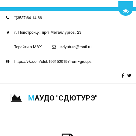
Пере
*(3537)64-14-66
г. Новотроицк, пр-т Металлургов, 23
Перейти в MAX
sdyuture@mail.ru
https://vk.com/club196152019?from=groups
М
АУДО "СДЮТУРЭ"