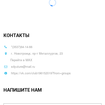
КОНТАКТЫ
*(3537)64-14-66
г. Новотроицк, пр-т Металлургов, 23
Перейти в MAX
sdyuture@mail.ru
https://vk.com/club196152019?from=groups
НАПИШИТЕ НАМ