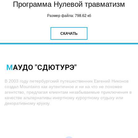
Программа Нулевой травматизм
Размер файла: 798.62 кб
СКАЧАТЬ
М
АУДО "СДЮТУРЭ"
В 2003 году петербургский путешественник Евгений Никонов
создал Mountains как аутентичное и ни на что не похожее
агентство, предлагая клиентам незабываемые приключения в
качестве альтернативы инертному курортному отдыху или
декоративному круизу.